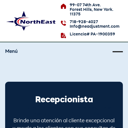
99-07 74th Ave.
Forest Hills, New York.
11375
718-928-4027
Info@neadjustment.com
Licencia# PA-1900359
Menú
Recepcionista
Tiempo completo |
New York, Forest
,
Presencial
Hills
Brinde una atención al cliente excepcional