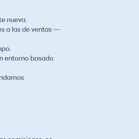
te nueva.
s a las de ventas —
mpo.
 un entorno basado
rindamos