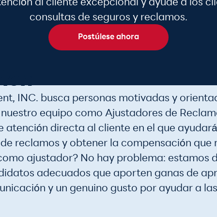
ención al cliente excepcional y ayude a los cl
consultas de seguros y reclamos.
Postúlese ahora
ción
t, INC. busca personas motivadas y orientada
 nuestro equipo como Ajustadores de Reclamos
e atención directa al cliente en el que ayudar
 de reclamos y obtener la compensación que 
 como ajustador? No hay problema: estamos d
ndidatos adecuados que aporten ganas de apre
nicación y un genuino gusto por ayudar a las