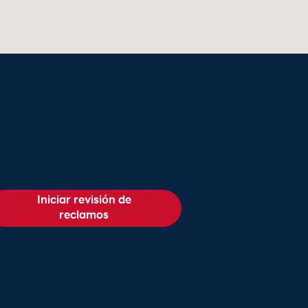
ervicios de
eguros integrales y
alardonados.
Iniciar revisión de
reclamos