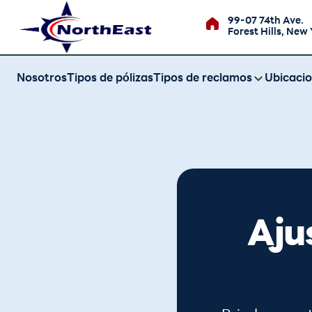
99-07 74th Ave.
Forest Hills, New 
Nosotros
Tipos de pólizas
Tipos de reclamos
Ubicaci
Aju