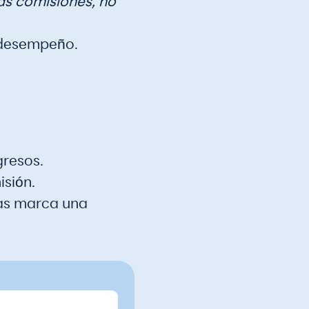
las comisiones, no
l desempeño.
gresos.
isión.
ras marca una