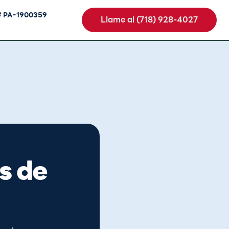
# PA-1900359
Llame al (718) 928-4027
s de