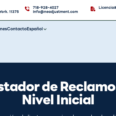
718-928-4027
Licencia
York. 11375
Info@neadjustment.com
ones
Contacto
Español
stador de Reclamo
Nivel Inicial
Tiempo completo
,
New York, Queens