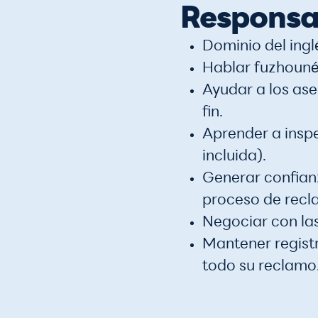
Responsab
Dominio del ing
Hablar fuzhouné
Ayudar a los as
fin.
Aprender a insp
incluida).
Generar confianz
proceso de recl
Negociar con la
Mantener registr
todo su reclamo