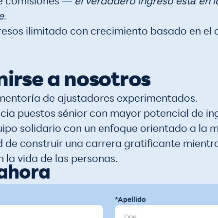
de comisiones —
el verdadero ingreso está en 
e
.
gresos ilimitado con crecimiento basado en e
nirse a nosotros
mentoría de ajustadores experimentados.
cia puestos sénior con mayor potencial de in
po solidario con un enfoque orientado a la m
 de construir una carrera gratificante mient
n la vida de las personas.
 ahora
*Apellido