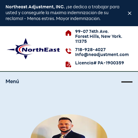
Northeast Adjustment, INC.
¡se dedica a trabajar para
usted y conseguirle la máxima indemnización de su
reclamo! - Menos estrés. Mayor indemnización.
99-07 74th Ave.
Forest Hills, New York.
11375
718-928-4027
Info@neadjustment.com
Licencia# PA-1900359
Menú