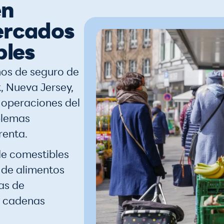
en
ercados
bles
os de seguro de
, Nueva Jersey,
 operaciones del
blemas
renta.
e comestibles
 de alimentos
as de
y cadenas