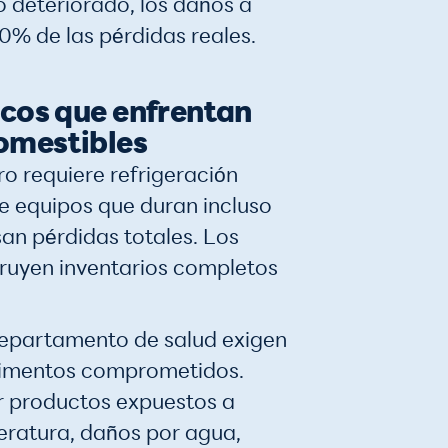
 deteriorado, los daños a
30% de las pérdidas reales.
icos que enfrentan
comestibles
ro requiere refrigeración
de equipos que duran incluso
an pérdidas totales. Los
truyen inventarios completos
departamento de salud exigen
alimentos comprometidos.
r productos expuestos a
eratura, daños por agua,