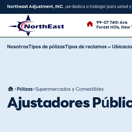
Northeast Adjustment, INC.
¡se dedica a trabajar para usted 
99-07 74th Ave.
Forest Hills, New 
Nosotros
Tipos de pólizas
Tipos de reclamos
Ubicaci
Pólizas
Supermercados y Comestibles
Ajustadores Públi