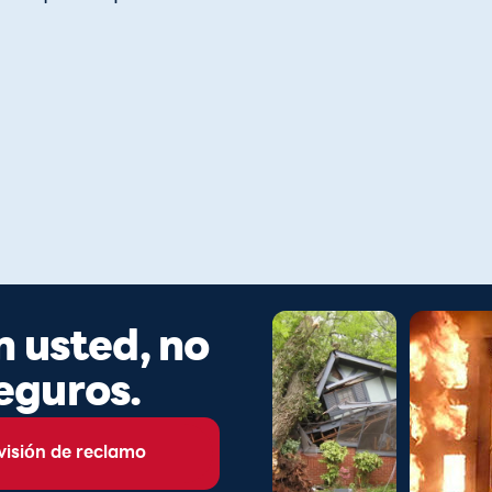
n usted, no
eguros.