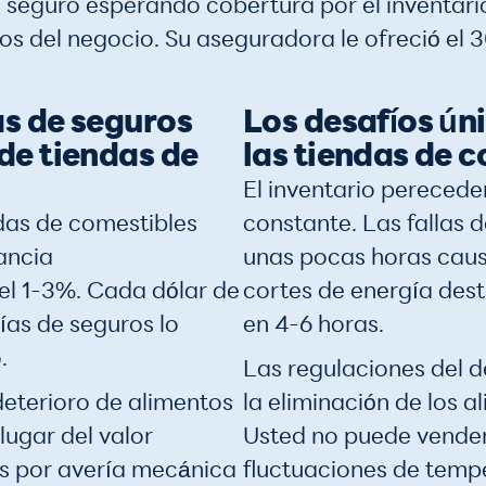
seguro esperando cobertura por el inventario
os del negocio. Su aseguradora le ofreció el 
s de seguros
Los desafíos ún
de tiendas de
las tiendas de 
El inventario perecede
das de comestibles
constante. Las fallas 
ancia
unas pocas horas caus
l 1-3%. Cada dólar de
cortes de energía des
as de seguros lo
en 4-6 horas.
.
Las regulaciones del 
deterioro de alimentos
la eliminación de los 
lugar del valor
Usted no puede vende
os por avería mecánica
fluctuaciones de temp