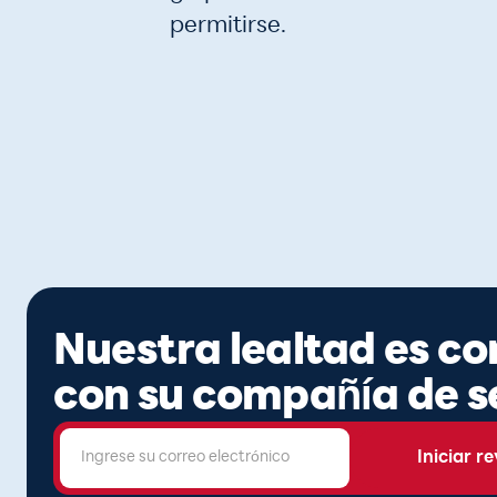
permitirse.
Nuestra lealtad es co
con su compañía de s