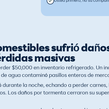
Usted primero, no su compañ
omestibles sufrió daños
érdidas masivas
rder $50,000 en inventario refrigerado. Un in
 de agua contaminó pasillos enteros de merc
ló durante la noche, echando a perder carnes,
os. Los daños por tormenta cerraron su supe