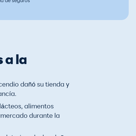
ía de seguros
 a la
cendio dañó su tienda y
ancía.
 lácteos, alimentos
rmercado durante la