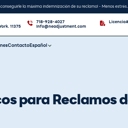
y conseguirle la máxima indemnización de su reclamo! - Menos estrés
718-928-4027
Licencia
York. 11375
Info@neadjustment.com
ones
Contacto
Español
cos para Reclamos 