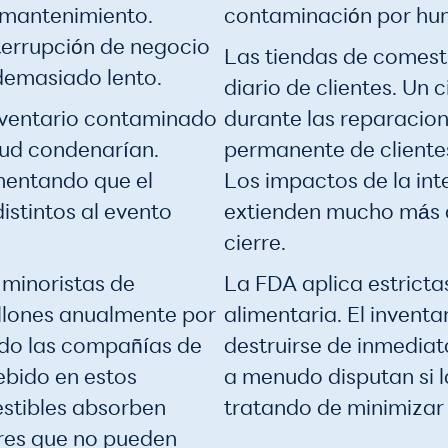
 mantenimiento.
contaminación por hum
terrupción de negocio
Las tiendas de comesti
demasiado lento.
diario de clientes. Un
nventario contaminado
durante las reparacion
lud condenarían.
permanente de cliente
mentando que el
Los impactos de la int
istintos al evento
extienden mucho más al
cierre.
 minoristas de
La FDA aplica estrict
illones anualmente por
alimentaria. El inven
ndo las compañías de
destruirse de inmedia
bido en estos
a menudo disputan si l
estibles absorben
tratando de minimizar 
res que no pueden