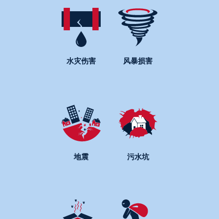
水灾伤害
风暴损害
地震
污水坑